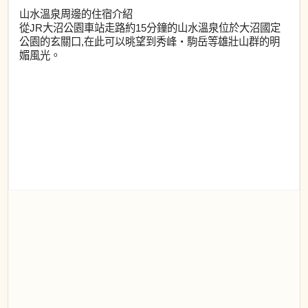
山水溫泉周邊的住宿介紹
從JR大沼公園車站走路約15分鐘的山水溫泉位於大沼國定
公園的玄關口,在此可以晀望到秀峰・駒岳等雄壯山群的明
媚風光。