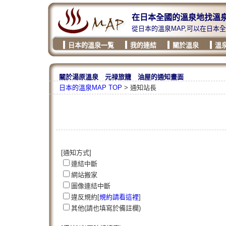
在日本全國的溫泉地找溫
從日本的溫泉MAP,可以在日本
日本的溫泉一覧
我的連結
關於溫泉
溫
關於湯原溫泉 元禄旅籠 油屋的通知畫面
日本的溫泉MAP TOP
> 通知站長
[通知方式]
連結中斷
網站搬家
圖像連結中斷
違反規約[
規約請看這裡
]
其他(請也填寫於備註欄)