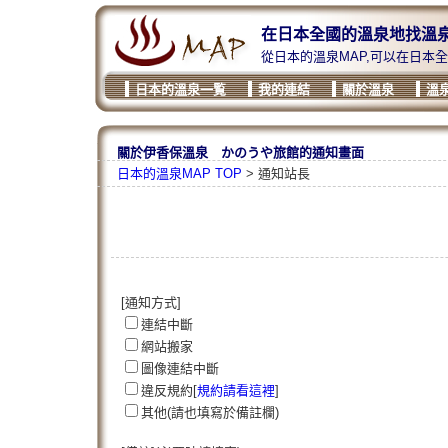
在日本全國的溫泉地找溫
從日本的溫泉MAP,可以在日本
日本的溫泉一覧
我的連結
關於溫泉
溫
關於伊香保溫泉 かのうや旅館的通知畫面
日本的溫泉MAP TOP
> 通知站長
[通知方式]
連結中斷
網站搬家
圖像連結中斷
違反規約[
規約請看這裡
]
其他(請也填寫於備註欄)