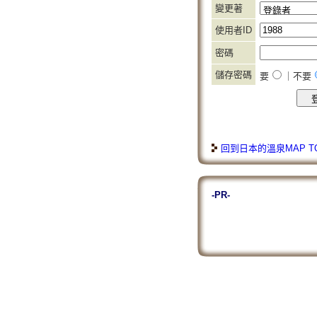
變更著
使用者ID
密碼
儲存密碼
要
｜不要
回到日本的溫泉MAP T
-PR-