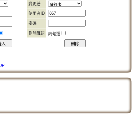
變更著
使用者ID
密碼
刪除確認
請勾選
OP