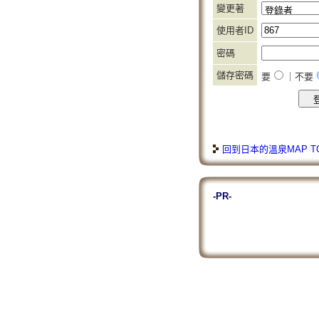
變更著
使用者ID
密碼
儲存密碼
要
｜不要
回到日本的溫泉MAP T
-PR-