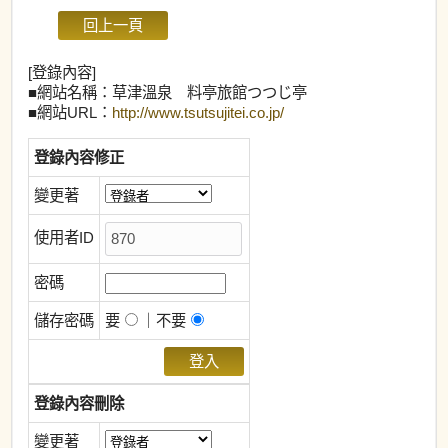
[登錄內容]
■網站名稱：草津溫泉 料亭旅館つつじ亭
■網站URL：
http://www.tsutsujitei.co.jp/
登錄內容修正
變更著
使用者ID
密碼
儲存密碼
要
｜不要
登錄內容刪除
變更著