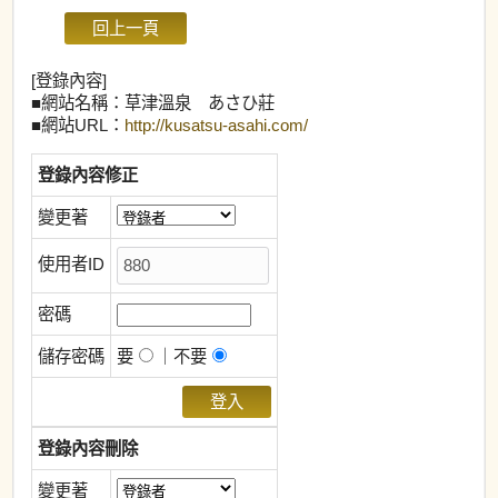
[登錄內容]
■網站名稱：草津溫泉 あさひ莊
■網站URL：
http://kusatsu-asahi.com/
登錄內容修正
變更著
使用者ID
密碼
儲存密碼
要
｜不要
登錄內容刪除
變更著