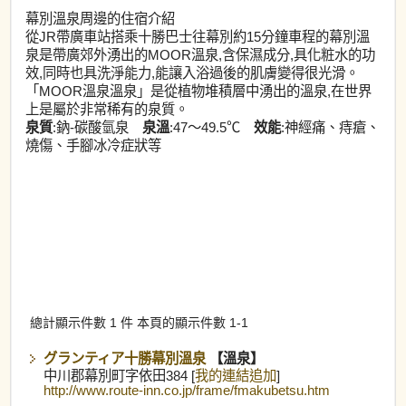
幕別溫泉周邊的住宿介紹
從JR帶廣車站搭乘十勝巴士往幕別約15分鐘車程的幕別溫
泉是帶廣郊外湧出的MOOR溫泉,含保濕成分,具化粧水的功
效,同時也具洗淨能力,能讓入浴過後的肌膚變得很光滑。
「MOOR溫泉溫泉」是從植物堆積層中湧出的溫泉,在世界
上是屬於非常稀有的泉質。
泉質
:鈉-碳酸氫泉
泉溫
:47～49.5℃
效能
:神經痛、痔瘡、
燒傷、手腳冰冷症狀等
總計顯示件數 1 件 本頁的顯示件數 1-1
グランティア十勝幕別溫泉
【溫泉】
中川郡幕別町字依田384 [
我的連結追加
]
http://www.route-inn.co.jp/frame/fmakubetsu.htm