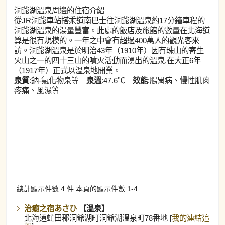
洞爺湖溫泉周邊的住宿介紹
從JR洞爺車站搭乘道南巴士往洞爺湖溫泉約17分鐘車程的
洞爺湖溫泉的湯量豐富。此處的飯店及旅館的數量在北海道
算是很有規模的。一年之中會有超過400萬人的觀光客來
訪。洞爺湖溫泉是於明治43年（1910年）因有珠山的寄生
火山之一的四十三山的噴火活動而湧出的溫泉,在大正6年
（1917年）正式以溫泉地開業。
泉質
:鈉-氯化物泉等
泉溫
:47.6℃
效能
:腸胃病、慢性肌肉
疼痛、風濕等
總計顯示件數 4 件 本頁的顯示件數 1-4
治癒之宿あさひ
【溫泉】
北海道虻田郡洞爺湖町洞爺湖溫泉町78番地 [
我的連結追