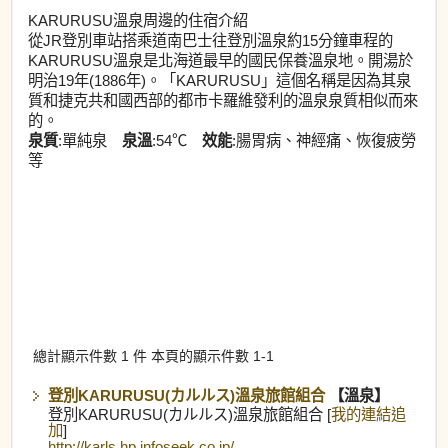
KARURUSU溫泉周邊的住宿介紹
從JR登別車站搭乘道南巴士往登別溫泉約15分鐘車程的
KARURUSU溫泉是北海道最早的國民保養溫泉地。開湯於
明治19年(1886年)。「KARURUSU」這個名稱是因為其泉
質和捷克共和國西部的都市卡羅維發利的溫泉泉質相似而來
的。
泉質
:單純泉
泉溫
:54℃
效能
:腸胃病、神經痛、恢復疲勞
等
總計顯示件數 1 件 本頁的顯示件數 1-1
登別KARURUSU(カルルス)溫泉旅館組合
【溫泉】
登別KARURUSU(カルルス)溫泉旅館組合 [
我的連結追
加
]
http://karls.hp.infoseek.co.jp/