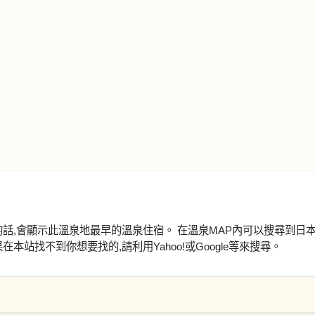
的話,會顯示此溫泉地最早的溫泉住宿。 在溫泉MAP內可以搜尋到日
本站找不到你想要找的,請利用Yahoo!或Google等來搜尋。