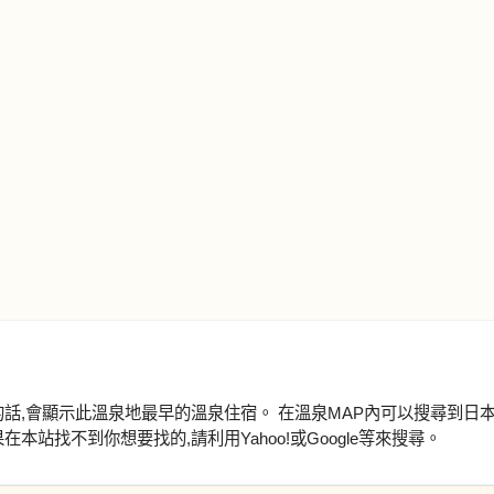
的話,會顯示此溫泉地最早的溫泉住宿。 在溫泉MAP內可以搜尋到日
本站找不到你想要找的,請利用Yahoo!或Google等來搜尋。