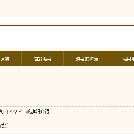
的連結
關於溫泉
溫泉的種類
溫泉
溫泉]ヨイヤド.jp的詳細介紹
介紹