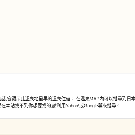
的話,會顯示此溫泉地最早的溫泉住宿。 在溫泉MAP內可以搜尋到日
本站找不到你想要找的,請利用Yahoo!或Google等來搜尋。