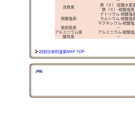
－
鉄（Ⅱ）-炭酸水素
含鉄泉
鉄（Ⅱ）-硫酸塩泉
ナトリウム-硫酸塩
硫酸塩泉
カルシウム-硫酸塩
マグネシウム-硫酸塩
放射能泉
－
アルミニウム泉
アルミニウム-硫酸塩
酸性泉
－
回到日本的溫泉MAP TOP
-PR-