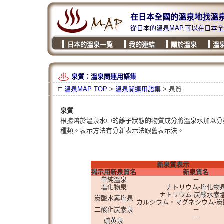
在日本全國的溫泉地找溫
從日本的溫泉MAP,可以在日本
日本的溫泉一覧
我的連結
關於溫泉
溫
泉質：溫泉関連用語集
□
溫泉MAP TOP
>
溫泉関連用語集
> 泉質
泉質
根據溶於溫泉水中的離子狀態的物質成分將溫泉水加以分類
種類。表示方法有分新表示法跟舊表示法。
新泉質表示
掲示用新泉質名
新泉質名
単純溫泉
－
塩化物泉
ナトリウム-塩化物
ナトリウム-炭酸水素
炭酸水素塩泉
カルシウム・マグネシウム-
二酸化炭素泉
－
－
硫黄泉